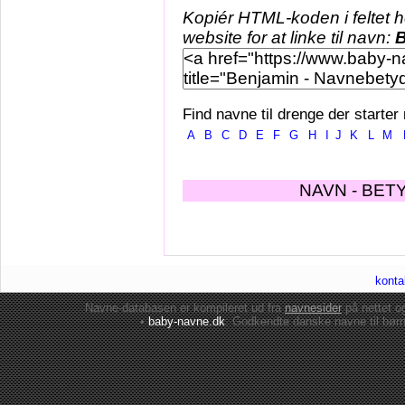
Kopiér HTML-koden i feltet 
website for at linke til navn:
B
Find navne til drenge der starter
A
B
C
D
E
F
G
H
I
J
K
L
M
NAVN - BET
konta
Navne-databasen er kompileret ud fra
navnesider
på nettet 
•
baby-navne.dk
: Godkendte danske
navne til bør