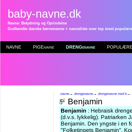
baby-navne.dk
Navne: Betydning og Oprindelse
Godkendte danske børnenavne + navneliste over top mest populære 
NAVNE
PIGEnavne
DRENGenavne
POPULÆRE 
→
→
→
navne
drengenavne
drengenavne med b
Benjamin
Benjamin
: Hebraisk drenge
(d.v.s. lykkelig). Patriark
Benjamin. Den yngste i en fo
"Folketingets Benjamin". Ko