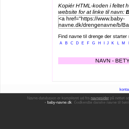
Kopiér HTML-koden i feltet 
website for at linke til navn:
B
Find navne til drenge der starter
A
B
C
D
E
F
G
H
I
J
K
L
M
NAVN - BET
konta
Navne-databasen er kompileret ud fra
navnesider
på nettet 
•
baby-navne.dk
: Godkendte danske
navne til bør