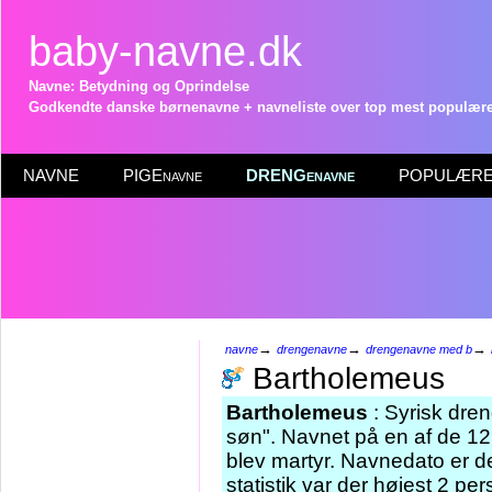
baby-navne.dk
Navne: Betydning og Oprindelse
Godkendte danske børnenavne + navneliste over top mest populære 
NAVNE
PIGEnavne
DRENGenavne
POPULÆRE 
→
→
→
navne
drengenavne
drengenavne med b
Bartholemeus
Bartholemeus
: Syrisk dre
søn". Navnet på en af de 12
blev martyr. Navnedato er d
statistik var der højest 2 p