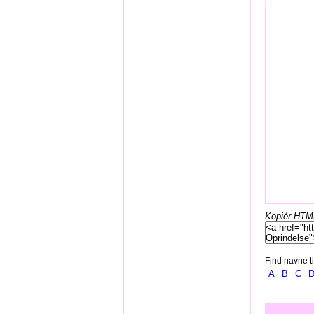
Kopiér HTML-
Find navne ti
A
B
C