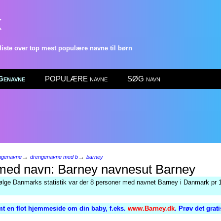
k
ste over top mest populære navne til børn
enavne
POPULÆRE navne
SØG navn
→
→
ngenavne
drengenavne med b
barney
Barney
følge Danmarks statistik var der 8 personer med navnet Barney i Danmark pr 1
t en flot hjemmeside om din baby, f.eks.
www.Barney.dk
. Prøv det grat