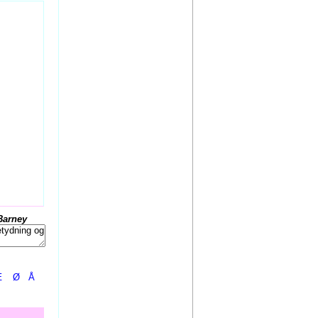
Barney
Æ
Ø
Å