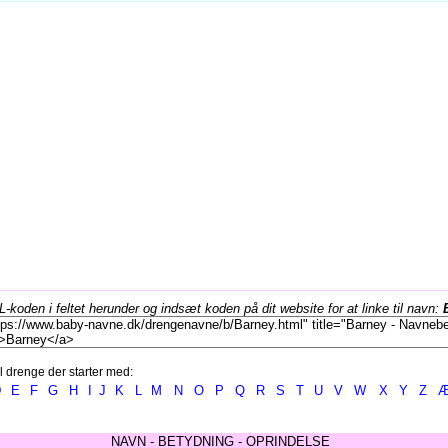
koden i feltet herunder og indsæt koden på dit website for at linke til navn:
l drenge der starter med:
D
E
F
G
H
I
J
K
L
M
N
O
P
Q
R
S
T
U
V
W
X
Y
Z
NAVN - BETYDNING - OPRINDELSE