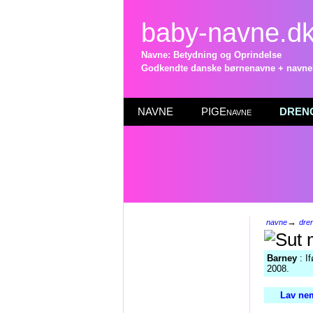
baby-navne.d
Navne: Betydning og Oprindelse
Godkendte danske børnenavne + navneli
NAVNE
PIGEnavne
DRENG
→
navne
dre
Barney
: I
2008.
Lav nem