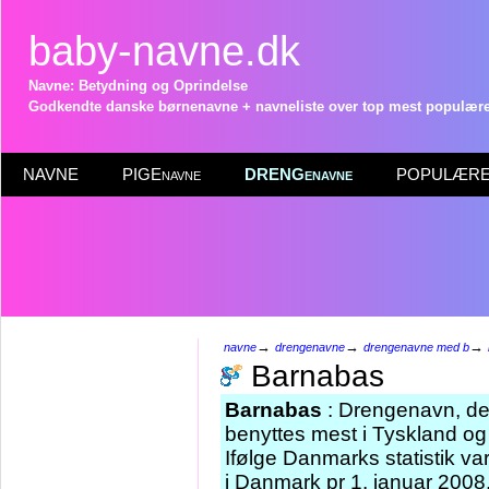
baby-navne.dk
Navne: Betydning og Oprindelse
Godkendte danske børnenavne + navneliste over top mest populære 
NAVNE
PIGEnavne
DRENGenavne
POPULÆRE 
→
→
→
navne
drengenavne
drengenavne med b
Barnabas
Barnabas
: Drengenavn, der
benyttes mest i Tyskland og
Ifølge Danmarks statistik v
i Danmark pr 1. januar 2008