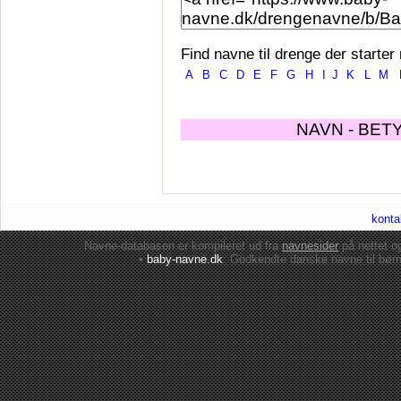
Find navne til drenge der starter
A
B
C
D
E
F
G
H
I
J
K
L
M
NAVN - BET
konta
Navne-databasen er kompileret ud fra
navnesider
på nettet 
•
baby-navne.dk
: Godkendte danske
navne til bør