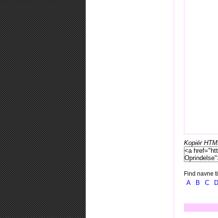
Kopiér HTML-
Find navne ti
A
B
C