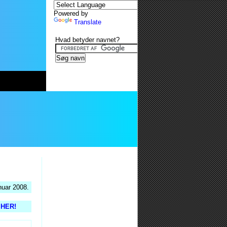
Powered by
Translate
Hvad betyder navnet?
nuar 2008.
s HER!