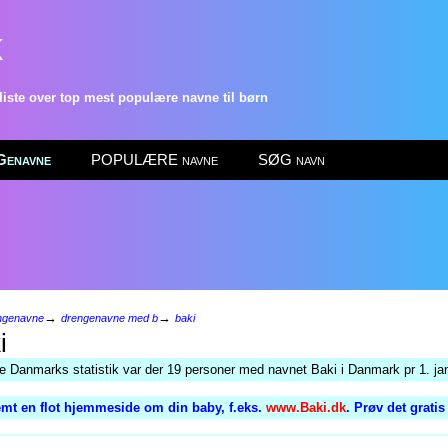
k
ste over top mest populære navne til børn
enavne
POPULÆRE navne
SØG navn
→
→
ngenavne
drengenavne med b
baki
i
ge Danmarks statistik var der 19 personer med navnet Baki i Danmark pr 1. ja
mt en flot hjemmeside om din baby, f.eks.
www.Baki.dk
. Prøv det grati