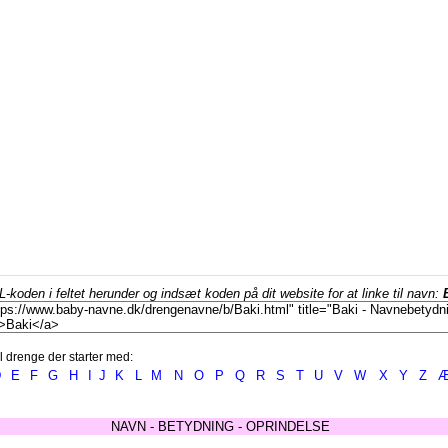
koden i feltet herunder og indsæt koden på dit website for at linke til navn:
l drenge der starter med:
D
E
F
G
H
I
J
K
L
M
N
O
P
Q
R
S
T
U
V
W
X
Y
Z
NAVN - BETYDNING - OPRINDELSE