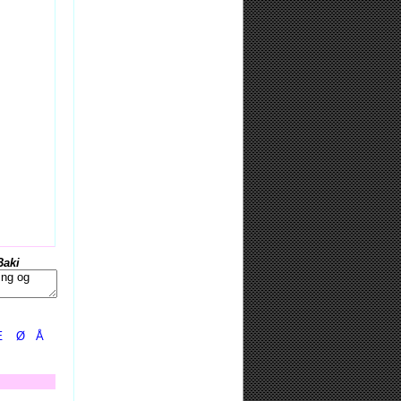
Baki
Æ
Ø
Å