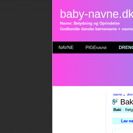
baby-navne.d
Navne: Betydning og Oprindelse
Godkendte danske børnenavne + navneli
NAVNE
PIGEnavne
DRENG
→
navne
dre
Bak
Baki
: Iføl
Lav ne