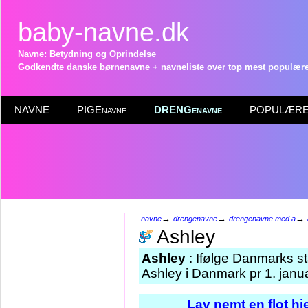
baby-navne.dk
Navne: Betydning og Oprindelse
Godkendte danske børnenavne + navneliste over top mest populære 
NAVNE
PIGEnavne
DRENGenavne
POPULÆRE 
→
→
→
navne
drengenavne
drengenavne med a
Ashley
Ashley
: Ifølge Danmarks st
Ashley i Danmark pr 1. janu
Lav nemt en flot h