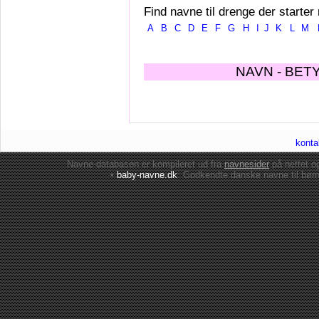
Find navne til drenge der starter
A
B
C
D
E
F
G
H
I
J
K
L
M
NAVN - BET
konta
Navne-databasen er kompileret ud fra
navnesider
på nettet 
•
baby-navne.dk
: Godkendte danske
navne til bør