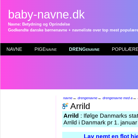
baby-navne.dk
Navne: Betydning og Oprindelse
Godkendte danske børnenavne + navneliste over top mest populære 
NAVNE
PIGEnavne
DRENGenavne
POPULÆRE 
→
→
→
navne
drengenavne
drengenavne med a
Arrild
Arrild
: Ifølge Danmarks stat
Arrild i Danmark pr 1. janua
Lav nemt en flot h