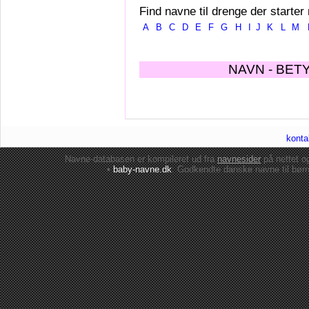
Find navne til drenge der starter
A
B
C
D
E
F
G
H
I
J
K
L
M
NAVN - BET
konta
Navne-databasen er kompileret ud fra
navnesider
på nettet 
•
baby-navne.dk
: Godkendte danske
navne til bør