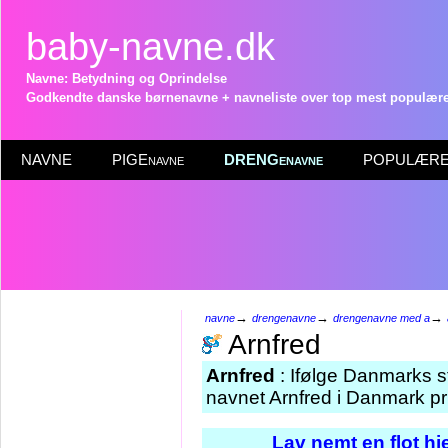
baby-navne.dk
Navne: Betydning og Oprindelse
Godkendte danske børnenavne + navneliste over top mest populære 
NAVNE
PIGEnavne
DRENGenavne
POPULÆRE 
→
→
→
navne
drengenavne
drengenavne med a
Arnfred
Arnfred
: Ifølge Danmarks s
navnet Arnfred i Danmark pr
Lav nemt en flot h