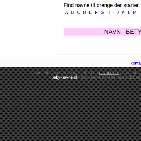
Find navne til drenge der starter
A
B
C
D
E
F
G
H
I
J
K
L
M
NAVN - BET
konta
Navne-databasen er kompileret ud fra
navnesider
på nettet 
•
baby-navne.dk
: Godkendte danske
navne til bør