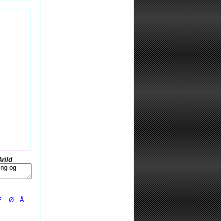
Arild
Æ
Ø
Å