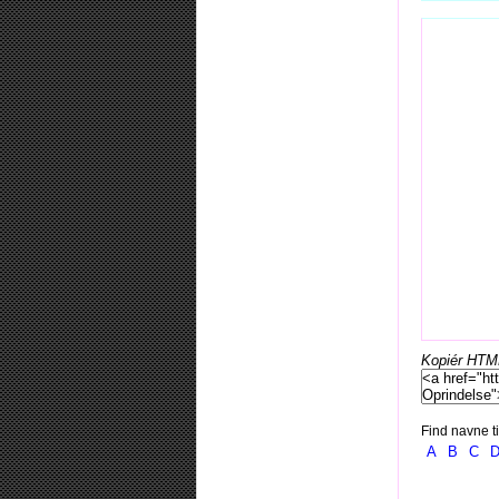
Kopiér HTML-
Find navne ti
A
B
C