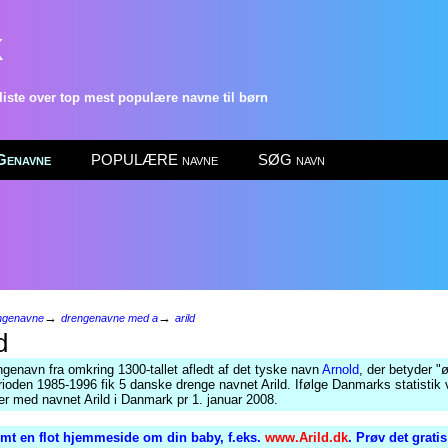
k
ste over top mest populære navne til børn
enavne
POPULÆRE navne
SØG navn
→
→
ngenavne
drengenavne med a
arild
d
genavn fra omkring 1300-tallet afledt af det tyske navn
Arnold
, der betyder "ø
rioden 1985-1996 fik 5 danske drenge navnet Arild. Ifølge Danmarks statistik 
r med navnet Arild i Danmark pr 1. januar 2008.
mt en flot hjemmeside om din baby, f.eks.
www.Arild.dk
. Prøv det grati