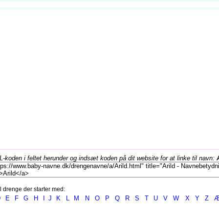
koden i feltet herunder og indsæt koden på dit website for at linke til navn:
l drenge der starter med:
D
E
F
G
H
I
J
K
L
M
N
O
P
Q
R
S
T
U
V
W
X
Y
Z