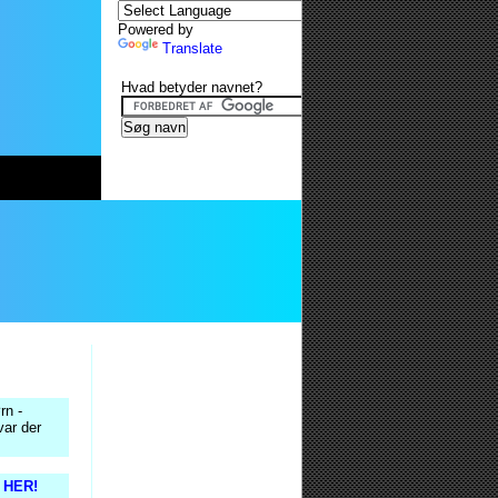
Powered by
Translate
Hvad betyder navnet?
rn -
var der
s HER!