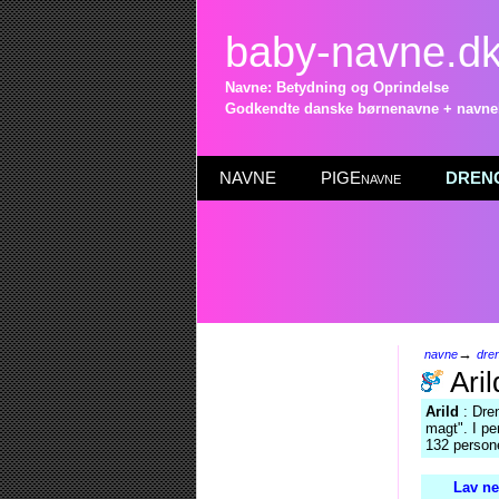
baby-navne.d
Navne: Betydning og Oprindelse
Godkendte danske børnenavne + navneli
NAVNE
PIGEnavne
DRENG
→
navne
dre
Aril
Arild
: Dren
magt". I pe
132 persone
Lav ne