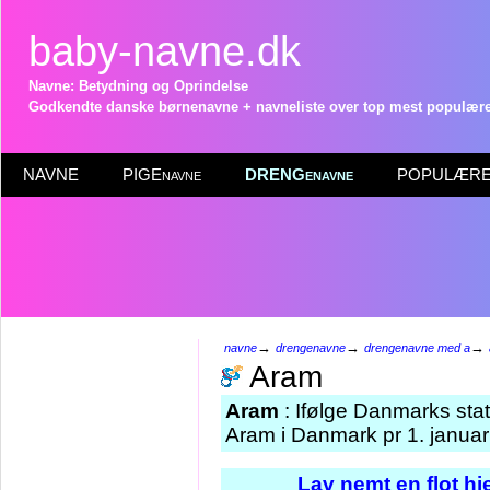
baby-navne.dk
Navne: Betydning og Oprindelse
Godkendte danske børnenavne + navneliste over top mest populære 
NAVNE
PIGEnavne
DRENGenavne
POPULÆRE 
→
→
→
navne
drengenavne
drengenavne med a
Aram
Aram
: Ifølge Danmarks stat
Aram i Danmark pr 1. januar
Lav nemt en flot h