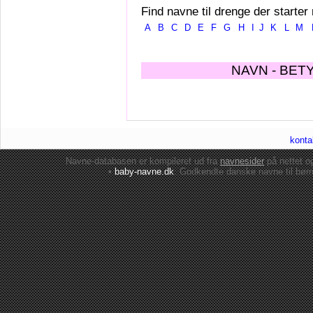
Find navne til drenge der starter
A
B
C
D
E
F
G
H
I
J
K
L
M
NAVN - BET
konta
Navne-databasen er kompileret ud fra
navnesider
på nettet 
•
baby-navne.dk
: Godkendte danske
navne til bør