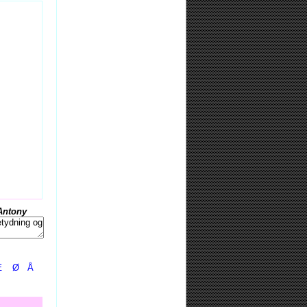
Antony
Æ
Ø
Å