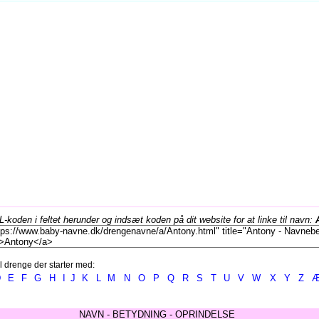
koden i feltet herunder og indsæt koden på dit website for at linke til navn:
l drenge der starter med:
D
E
F
G
H
I
J
K
L
M
N
O
P
Q
R
S
T
U
V
W
X
Y
Z
NAVN - BETYDNING - OPRINDELSE