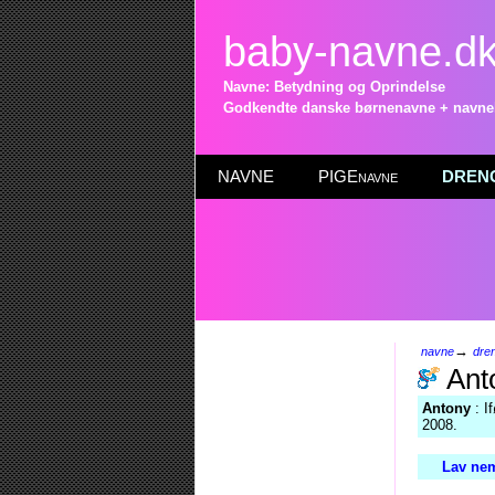
baby-navne.d
Navne: Betydning og Oprindelse
Godkendte danske børnenavne + navneli
NAVNE
PIGEnavne
DRENG
→
navne
dre
Ant
Antony
: I
2008.
Lav nem