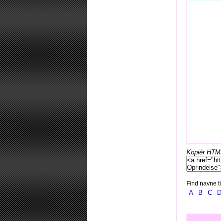
Kopiér HTML-
Find navne ti
A
B
C