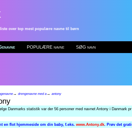
k
ste over top mest populære navne til børn
enavne
POPULÆRE navne
SØG navn
→
→
ngenavne
drengenavne med a
antony
ony
følge Danmarks statistik var der 56 personer med navnet Antony i Danmark pr 
t en flot hjemmeside om din baby, f.eks.
www.Antony.dk
. Prøv det grat