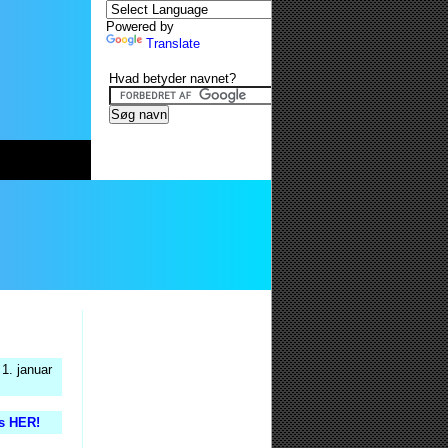
Powered by
Translate
Hvad betyder navnet?
1. januar
is HER!