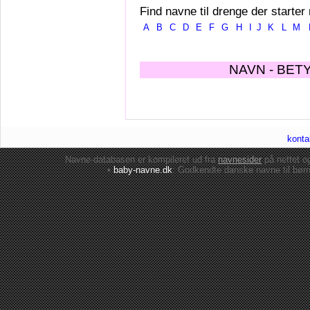
Find navne til drenge der starter
A
B
C
D
E
F
G
H
I
J
K
L
M
NAVN - BET
konta
Navne-databasen er kompileret ud fra
navnesider
på nettet 
•
baby-navne.dk
: Godkendte danske
navne til bør