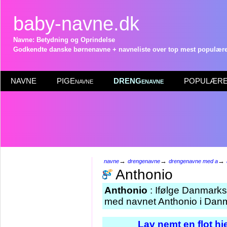
baby-navne.dk
Navne: Betydning og Oprindelse
Godkendte danske børnenavne + navneliste over top mest populære 
NAVNE
PIGEnavne
DRENGenavne
POPULÆRE 
→
→
→
navne
drengenavne
drengenavne med a
Anthonio
Anthonio
: Ifølge Danmarks 
med navnet Anthonio i Danm
Lav nemt en flot h