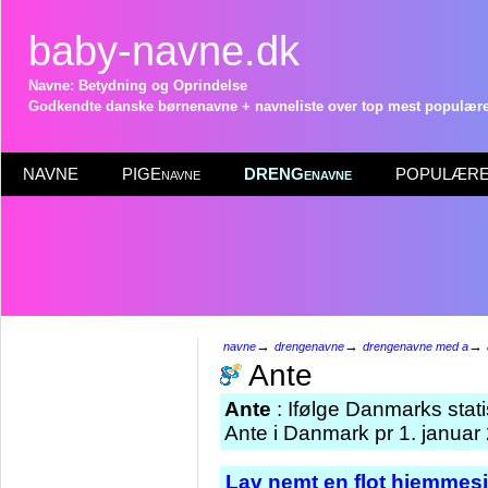
baby-navne.dk
Navne: Betydning og Oprindelse
Godkendte danske børnenavne + navneliste over top mest populære 
NAVNE
PIGEnavne
DRENGenavne
POPULÆRE 
→
→
→
navne
drengenavne
drengenavne med a
Ante
Ante
: Ifølge Danmarks stat
Ante i Danmark pr 1. januar
Lav nemt en flot hjemmesi