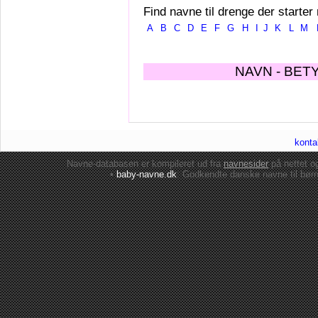
Find navne til drenge der starter
A
B
C
D
E
F
G
H
I
J
K
L
M
NAVN - BET
konta
Navne-databasen er kompileret ud fra
navnesider
på nettet 
•
baby-navne.dk
: Godkendte danske
navne til bør