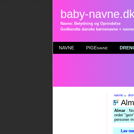
baby-navne.d
Navne: Betydning og Oprindelse
Godkendte danske børnenavne + navneli
NAVNE
PIGEnavne
DRENG
→
navne
dre
Alm
Almar
: No
ordet "geir
personer m
Lav ne