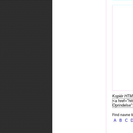
Kopiér HTML-
Find navne ti
A
B
C