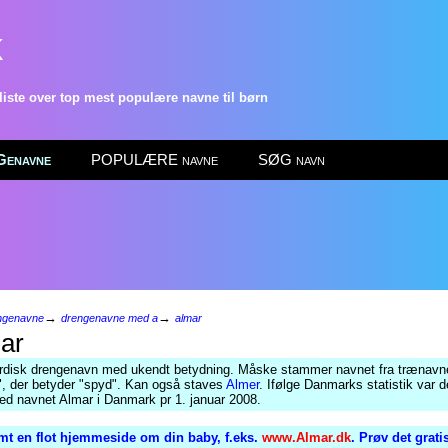
k
ste over top mest populære navne til børn
enavne
POPULÆRE navne
SØG navn
→
→
ngenavne
drengenavne med a
almar
ar
rdisk drengenavn med ukendt betydning. Måske stammer navnet fra trænavn
r", der betyder "spyd". Kan også staves
Almer
. Ifølge Danmarks statistik var d
ed navnet Almar i Danmark pr 1. januar 2008.
mt en flot hjemmeside om din baby, f.eks.
www.Almar.dk
. Prøv det grati