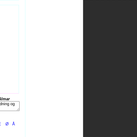
Almar
Æ
Ø
Å