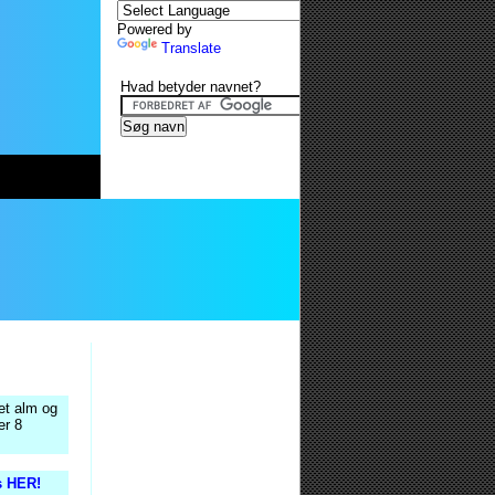
Powered by
Translate
Hvad betyder navnet?
et alm og
er 8
s HER!