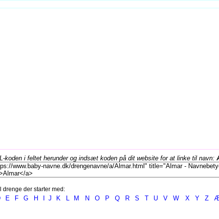
koden i feltet herunder og indsæt koden på dit website for at linke til navn:
l drenge der starter med:
D
E
F
G
H
I
J
K
L
M
N
O
P
Q
R
S
T
U
V
W
X
Y
Z