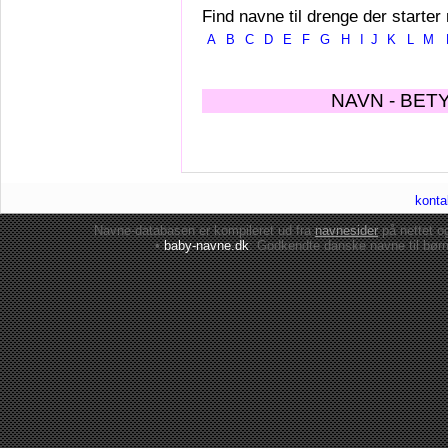
Find navne til drenge der starter
A
B
C
D
E
F
G
H
I
J
K
L
M
NAVN - BET
konta
Navne-databasen er kompileret ud fra
navnesider
på nettet 
•
baby-navne.dk
: Godkendte danske
navne til bør