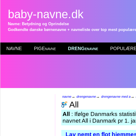
baby-navne.dk
Navne: Betydning og Oprindelse
Godkendte danske børnenavne + navneliste over top mest populære 
NAVNE
PIGEnavne
DRENGenavne
POPULÆRE 
→
→
→
navne
drengenavne
drengenavne med a
All
All
: Ifølge Danmarks statist
navnet All i Danmark pr 1. j
Lav nemt en flot hjemmes