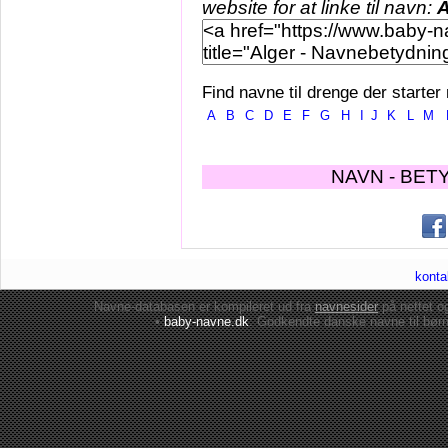
website for at linke til navn:
A
Find navne til drenge der starter
A
B
C
D
E
F
G
H
I
J
K
L
M
NAVN - BET
konta
Navne-databasen er kompileret ud fra
navnesider
på nettet 
•
baby-navne.dk
: Godkendte danske
navne til bør