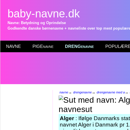
baby-navne.dk
Navne: Betydning og Oprindelse
Godkendte danske børnenavne + navneliste over top mest populære 
NAVNE
PIGEnavne
DRENGenavne
POPULÆRE 
→
→
→
navne
drengenavne
drengenavne med a
Alger
: Ifølge Danmarks stat
navnet Alger i Danmark pr 1