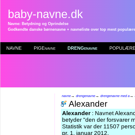
baby-navne.dk
Navne: Betydning og Oprindelse
Godkendte danske børnenavne + navneliste over top mest populære 
NAVNE
PIGEnavne
DRENGenavne
POPULÆRE 
→
→
→
navne
drengenavne
drengenavne med a
Alexander
Alexander
: Navnet Alexand
betyder "den der forsvarer
Statistik var der 11507 pe
pr. 1. januar 2012.