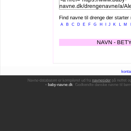
Find navne til drenge der starter
A
B
C
D
E
F
G
H
I
J
K
L
M
NAVN - BET
konta
Navne-databasen er kompileret ud fra
navnesider
på nettet 
•
baby-navne.dk
: Godkendte danske
navne til bør