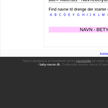
Find navne til drenge der starter
A
B
C
D
E
F
G
H
I
J
K
L
M
NAVN - BET
konta
Navne-databasen er kompileret ud fra
navnesider
på nettet 
•
baby-navne.dk
: Godkendte danske
navne til bør