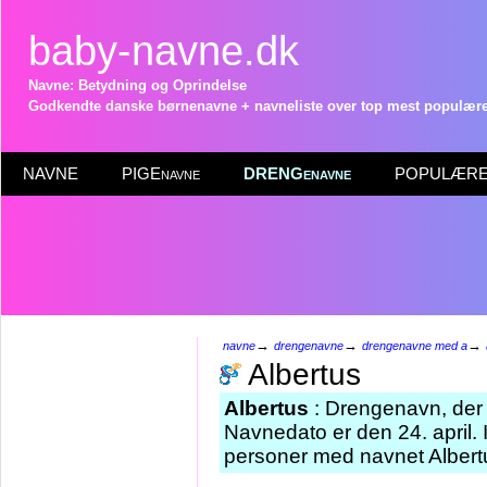
baby-navne.dk
Navne: Betydning og Oprindelse
Godkendte danske børnenavne + navneliste over top mest populære 
NAVNE
PIGEnavne
DRENGenavne
POPULÆRE 
→
→
→
navne
drengenavne
drengenavne med a
Albertus
Albertus
: Drengenavn, der 
Navnedato er den 24. april. 
personer med navnet Albertu