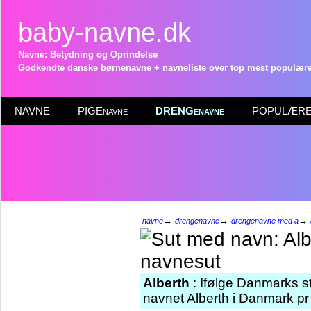
baby-navne.dk
Navne: Betydning og Oprindelse
Godkendte danske børnenavne + navneliste over top mest populære 
NAVNE
PIGEnavne
DRENGenavne
POPULÆRE 
→
→
→
navne
drengenavne
drengenavne med a
Alberth
: Ifølge Danmarks st
navnet Alberth i Danmark pr