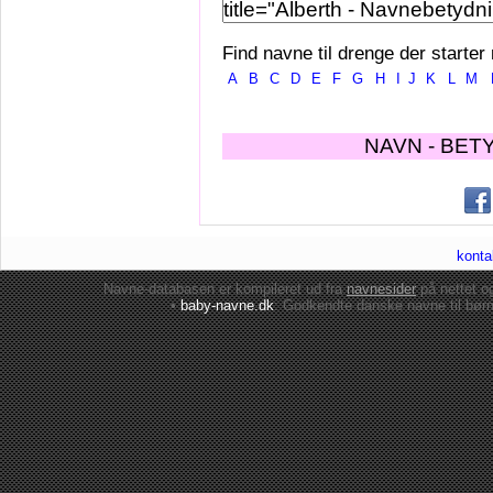
Find navne til drenge der starter
A
B
C
D
E
F
G
H
I
J
K
L
M
NAVN - BET
konta
Navne-databasen er kompileret ud fra
navnesider
på nettet 
•
baby-navne.dk
: Godkendte danske
navne til bør