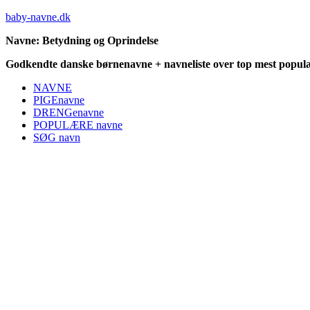
baby-navne.dk
Navne: Betydning og Oprindelse
Godkendte danske børnenavne + navneliste over top mest populæ
NAVNE
PIGEnavne
DRENGenavne
POPULÆRE navne
SØG navn