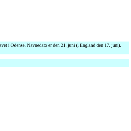
vet i Odense. Navnedato er den 21. juni (i England den 17. juni).