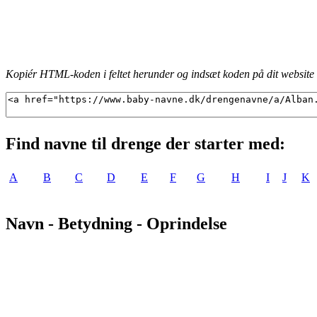
Kopiér HTML-koden i feltet herunder og indsæt koden på dit website f
Find navne til drenge der starter med:
A
B
C
D
E
F
G
H
I
J
K
Navn - Betydning - Oprindelse