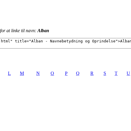
or at linke til navn:
Alban
L
M
N
O
P
Q
R
S
T
U