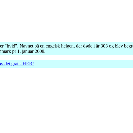
er "hvid". Navnet på en engelsk helgen, der døde i år 303 og blev begra
nmark pr 1. januar 2008.
øv det gratis HER!