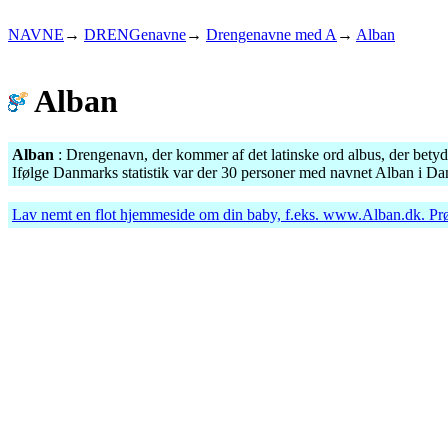
NAVNE
→
DRENGenavne
→
Drengenavne med A
→
Alban
Alban
Alban
: Drengenavn, der kommer af det latinske ord albus, der betyd
Ifølge Danmarks statistik var der 30 personer med navnet Alban i Da
Lav nemt en flot hjemmeside om din baby, f.eks.
www.Alban.dk
. Pr