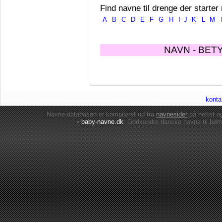
Find navne til drenge der starter
A
B
C
D
E
F
G
H
I
J
K
L
M
NAVN - BET
konta
Navne-databasen er kompileret ud fra
navnesider
på nettet 
•
baby-navne.dk
: Godkendte danske
navne til bør