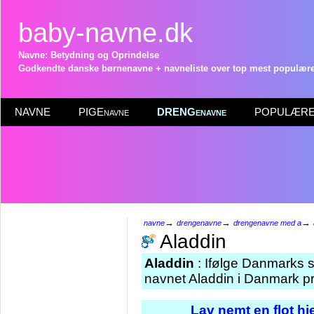
baby-navne.dk
Navne: Betydning og Oprindelse
Godkendte danske børnenavne + navneliste over top mest populære 
NAVNE
PIGEnavne
DRENGenavne
POPULÆRE 
→
→
→
navne
drengenavne
drengenavne med a
Aladdin
Aladdin
: Ifølge Danmarks s
navnet Aladdin i Danmark pr
Lav nemt en flot h