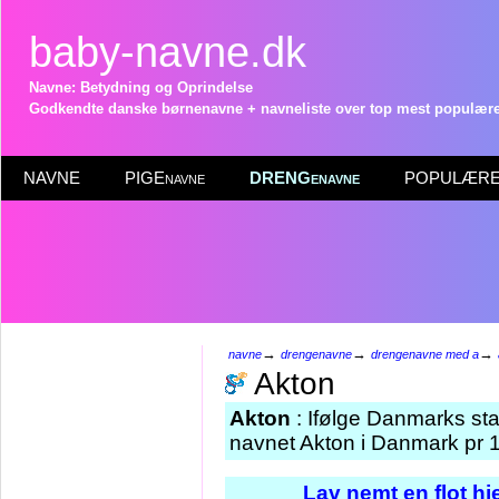
baby-navne.dk
Navne: Betydning og Oprindelse
Godkendte danske børnenavne + navneliste over top mest populære 
NAVNE
PIGEnavne
DRENGenavne
POPULÆRE 
→
→
→
navne
drengenavne
drengenavne med a
Akton
Akton
: Ifølge Danmarks sta
navnet Akton i Danmark pr 1
Lav nemt en flot h