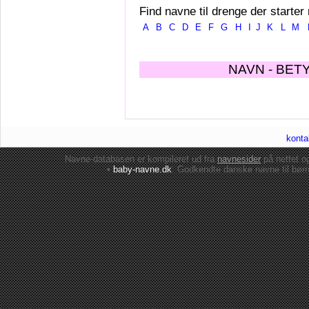
Find navne til drenge der starter
A
B
C
D
E
F
G
H
I
J
K
L
M
NAVN - BET
konta
Navne-databasen er kompileret ud fra
navnesider
på nettet 
•
baby-navne.dk
: Godkendte danske
navne til bør