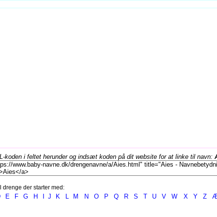
koden i feltet herunder og indsæt koden på dit website for at linke til navn:
l drenge der starter med:
D
E
F
G
H
I
J
K
L
M
N
O
P
Q
R
S
T
U
V
W
X
Y
Z