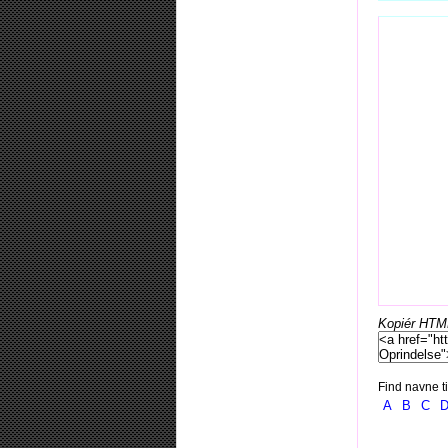
Kopiér HTML-
Find navne ti
A
B
C