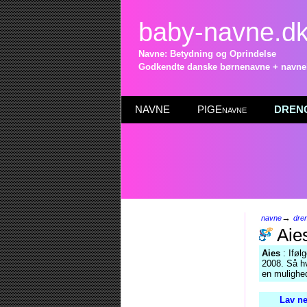
baby-navne.d
Navne: Betydning og Oprindelse
Godkendte danske børnenavne + navneli
NAVNE
PIGEnavne
DRENG
→
navne
dre
Aie
Aies
: Iføl
2008. Så hv
en mulighe
Lav ne