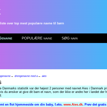
k
ste over top mest populære navne til børn
enavne
POPULÆRE navne
SØG navn
→
→
ngenavne
drengenavne med a
aies
s
ge Danmarks statistik var der højest 2 personer med navnet Aies i Danmark pr
is du ønsker at give dit barn et navn, som der ikke er andre her i landet der h
d.
mt en flot hjemmeside om din baby, f.eks.
www.Aies.dk
. Prøv det grati