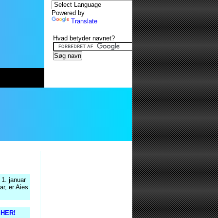
Powered by
Translate
Hvad betyder navnet?
 1. januar
ar, er Aies
s HER!