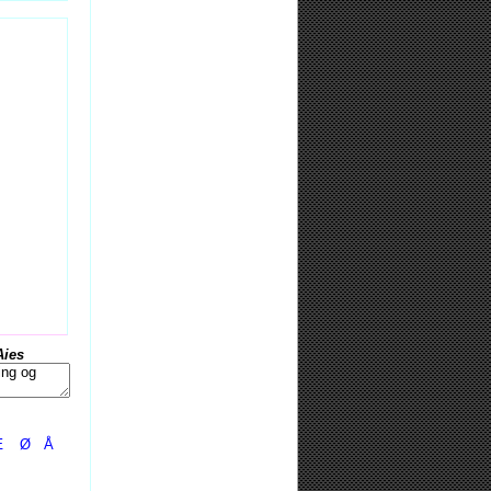
Aies
Æ
Ø
Å