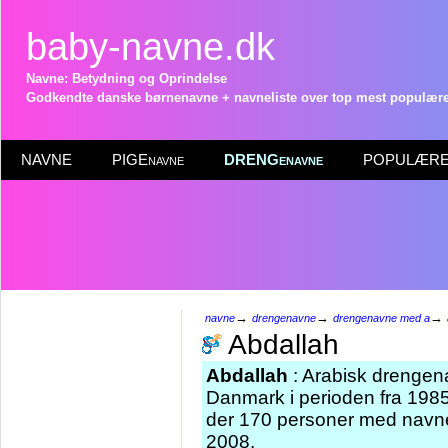
baby-navne.dk
Navne: Betydning og Oprindelse
Godkendte danske børnenavne + navneliste over top mest populære 
NAVNE
PIGEnavne
DRENGenavne
POPULÆRE 
→
→
→
navne
drengenavne
drengenavne med a
Abdallah
Abdallah
: Arabisk drengenav
Danmark i perioden fra 1985
der 170 personer med navne
2008.