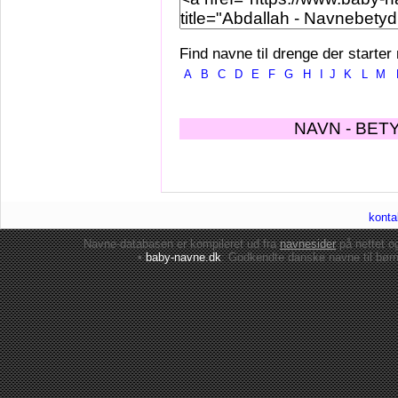
Find navne til drenge der starter
A
B
C
D
E
F
G
H
I
J
K
L
M
NAVN - BET
konta
Navne-databasen er kompileret ud fra
navnesider
på nettet 
•
baby-navne.dk
: Godkendte danske
navne til bør