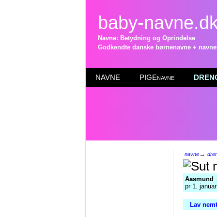
baby-navne.d
Navne: Betydning og Oprindelse
Godkendte danske børnenavne + navneli
NAVNE
PIGEnavne
DRENG
→
navne
dre
Aasmund
:
pr 1. janua
Lav nemt