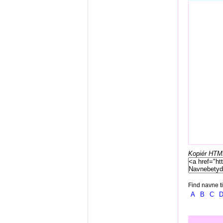
Kopiér HTML-
Find navne ti
A
B
C