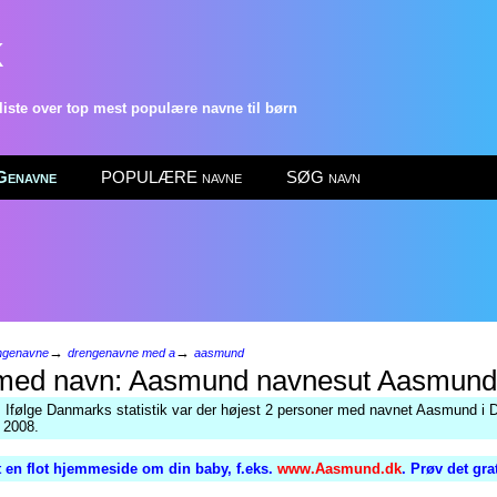
k
ste over top mest populære navne til børn
enavne
POPULÆRE navne
SØG navn
→
→
ngenavne
drengenavne med a
aasmund
Aasmund
 Ifølge Danmarks statistik var der højest 2 personer med navnet Aasmund i
r 2008.
 en flot hjemmeside om din baby, f.eks.
www.Aasmund.dk
. Prøv det gra