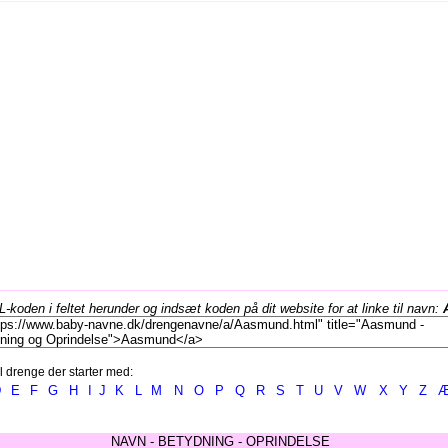
koden i feltet herunder og indsæt koden på dit website for at linke til navn:
l drenge der starter med:
D
E
F
G
H
I
J
K
L
M
N
O
P
Q
R
S
T
U
V
W
X
Y
Z
NAVN - BETYDNING - OPRINDELSE