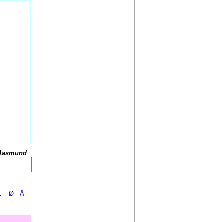
Aasmund
Æ
Ø
Å