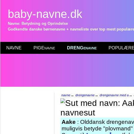
baby-navne.dk
Navne: Betydning og Oprindelse
Godkendte danske børnenavne + navneliste over top mest populære 
NAVNE
PIGEnavne
DRENGenavne
POPULÆRE 
→
→
→
navne
drengenavne
drengenavne med a
Aake
: Olddansk drengenav
muligvis betyde "plovmand" 