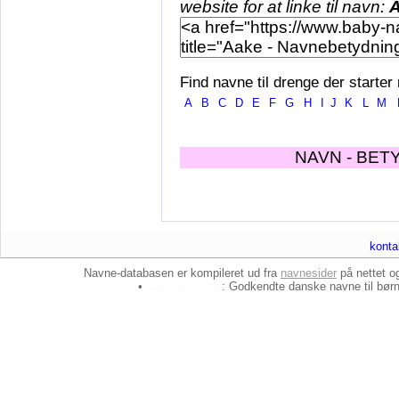
website for at linke til navn:
Find navne til drenge der starter
A
B
C
D
E
F
G
H
I
J
K
L
M
NAVN - BET
konta
Navne-databasen er kompileret ud fra
navnesider
på nettet 
•
baby-navne.dk
: Godkendte danske
navne til bør