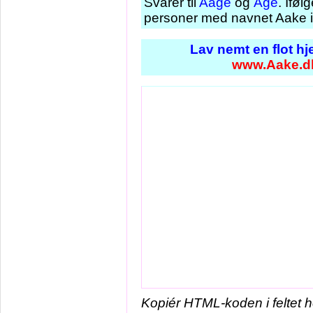
Svarer til
Aage
og
Åge
. Iføl
personer med navnet Aake i
Lav nemt en flot h
www.Aake.d
Kopiér HTML-koden i feltet 