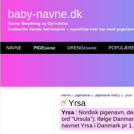
baby-navne.dk
Navne: Betydning og Oprindelse
Godkendte danske børnenavne + navneliste over top mest populære 
NAVNE
PIGEnavne
DRENGenavne
POPULÆRE 
→
→
→
navne
pigenavne
pigenavne med y
yrsa
Yrsa
Yrsa
: Nordisk pigenavn, der
ord "Ursula"). Ifølge Danmar
navnet Yrsa i Danmark pr 1.