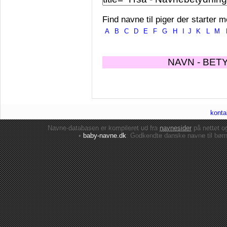
Find navne til piger der starter m
A
B
C
D
E
F
G
H
I
J
K
L
M
NAVN - BET
konta
Navne-databasen er kompileret ud fra
navnesider
på nettet 
•
baby-navne.dk
: Godkendte danske
navne til bør