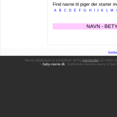
Find navne til piger der starter m
A
B
C
D
E
F
G
H
I
J
K
L
M
NAVN - BET
konta
Navne-databasen er kompileret ud fra
navnesider
på nettet 
•
baby-navne.dk
: Godkendte danske
navne til bør