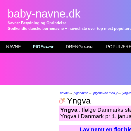
baby-navne.dk
Navne: Betydning og Oprindelse
Godkendte danske børnenavne + navneliste over top mest populære 
NAVNE
PIGEnavne
DRENGenavne
POPULÆRE 
→
→
→
navne
pigenavne
pigenavne med y
yngv
Yngva
Yngva
: Ifølge Danmarks sta
Yngva i Danmark pr 1. janu
Lav nemt en flot h