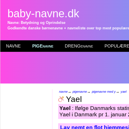
baby-navne.dk
Navne: Betydning og Oprindelse
Godkendte danske børnenavne + navneliste over top mest populære 
NAVNE
PIGEnavne
DRENGenavne
POPULÆRE 
→
→
→
navne
pigenavne
pigenavne med y
yael
Yael
Yael
: Ifølge Danmarks stati
Yael i Danmark pr 1. januar
Lav nemt en flot hjemmesi