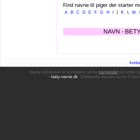
Find navne til piger der starter m
A
B
C
D
E
F
G
H
I
J
K
L
M
NAVN - BET
konta
Navne-databasen er kompileret ud fra
navnesider
på nettet 
•
baby-navne.dk
: Godkendte danske
navne til bør