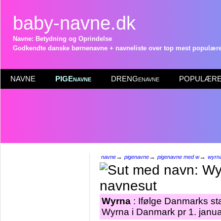
baby-navne.dk
Navne: Betydning og Oprindelse
Godkendte danske børnenavne + navneliste over top mest populære 
NAVNE
PIGEnavne
DRENGenavne
POPULÆRE 
→
→
→
navne
pigenavne
pigenavne med w
wyrn
Wyrna
: Ifølge Danmarks sta
Wyrna i Danmark pr 1. janu