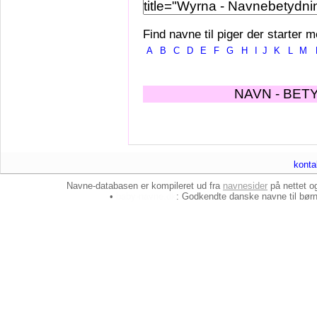
Find navne til piger der starter m
A
B
C
D
E
F
G
H
I
J
K
L
M
NAVN - BET
konta
Navne-databasen er kompileret ud fra
navnesider
på nettet 
•
baby-navne.dk
: Godkendte danske
navne til bør