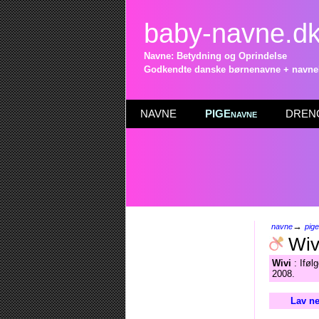
baby-navne.d
Navne: Betydning og Oprindelse
Godkendte danske børnenavne + navneli
NAVNE
PIGEnavne
DRENG
→
navne
pig
Wiv
Wivi
: Iføl
2008.
Lav ne