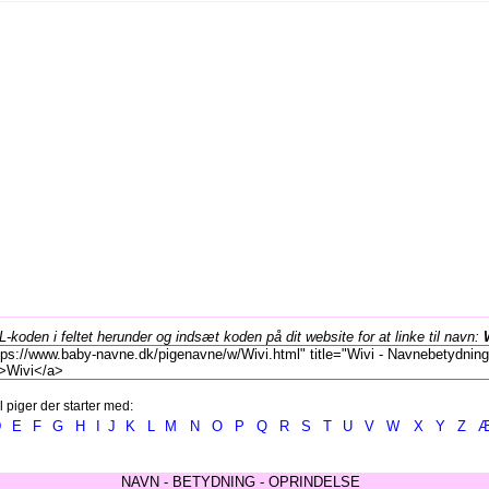
koden i feltet herunder og indsæt koden på dit website for at linke til navn:
l piger der starter med:
D
E
F
G
H
I
J
K
L
M
N
O
P
Q
R
S
T
U
V
W
X
Y
Z
NAVN - BETYDNING - OPRINDELSE