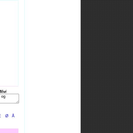
Wivi
Æ
Ø
Å