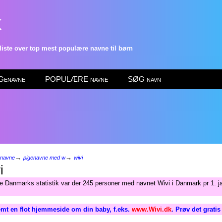
k
ste over top mest populære navne til børn
enavne
POPULÆRE navne
SØG navn
→
→
enavne
pigenavne med w
wivi
i
ge Danmarks statistik var der 245 personer med navnet Wivi i Danmark pr 1. j
mt en flot hjemmeside om din baby, f.eks.
www.Wivi.dk
. Prøv det grati