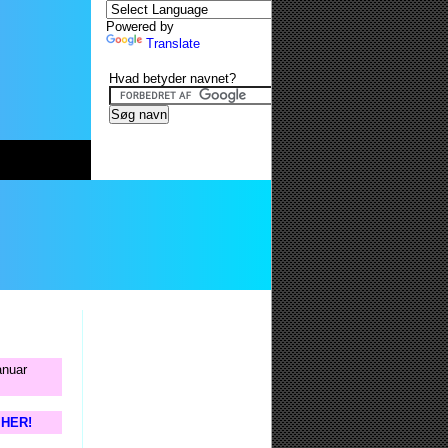
Powered by
Translate
Hvad betyder navnet?
anuar
s HER!