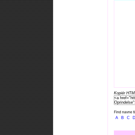
Kopiér HTML-
Find navne ti
A
B
C