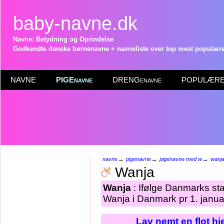
baby-navne.dk
Navne: Betydning og Oprindelse
Godkendte danske børnenavne + navneliste over top mest populære 
NAVNE
PIGEnavne
DRENGenavne
POPULÆRE 
→
→
→
navne
pigenavne
pigenavne med w
wanj
Wanja
Wanja
: Ifølge Danmarks sta
Wanja i Danmark pr 1. janua
Lav nemt en flot h