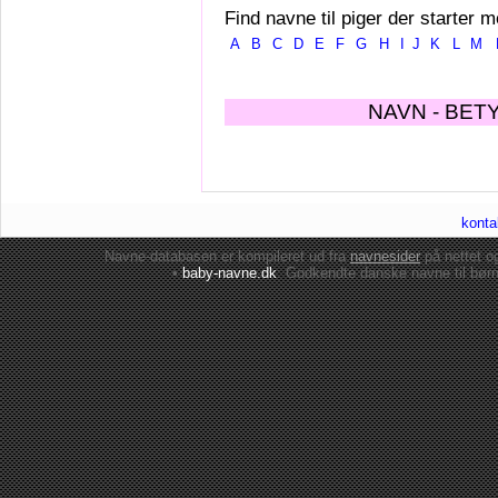
Find navne til piger der starter m
A
B
C
D
E
F
G
H
I
J
K
L
M
NAVN - BET
konta
Navne-databasen er kompileret ud fra
navnesider
på nettet 
•
baby-navne.dk
: Godkendte danske
navne til bør