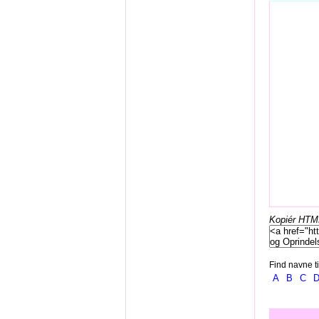
Kopiér HTML-
Find navne ti
A
B
C