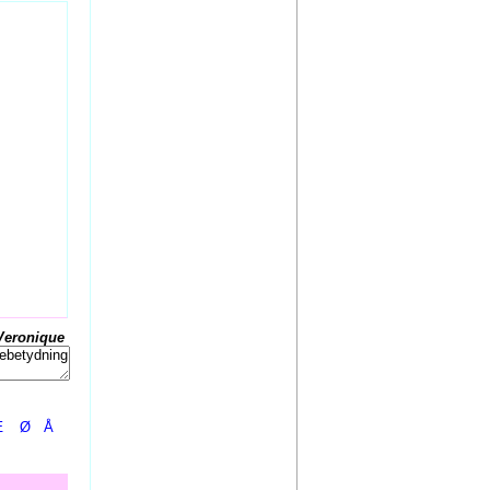
Veronique
Æ
Ø
Å