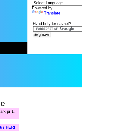
Powered by
Translate
Hvad betyder navnet?
ue
ark pr 1.
atis HER!