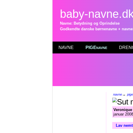
baby-navne.d
Navne: Betydning og Oprindelse
Godkendte danske børnenavne + navneli
NAVNE
PIGEnavne
DRENG
→
navne
pig
Veronique
januar 2008
Lav nemt