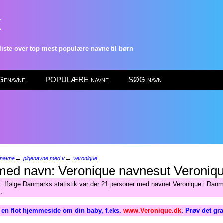
k
ste over top mest populære navne til børn
enavne
POPULÆRE navne
SØG navn
→
→
enavne
pigenavne med v
veronique
Veroniq
: Ifølge Danmarks statistik var der 21 personer med navnet Veronique i Danm
.
 en flot hjemmeside om din baby, f.eks.
www.Veronique.dk
. Prøv det gr