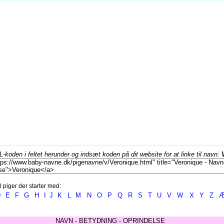
koden i feltet herunder og indsæt koden på dit website for at linke til navn:
l piger der starter med:
D
E
F
G
H
I
J
K
L
M
N
O
P
Q
R
S
T
U
V
W
X
Y
Z
NAVN - BETYDNING - OPRINDELSE