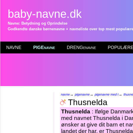
baby-navne.dk
Navne: Betydning og Oprindelse
Godkendte danske børnenavne + navneliste over top mest populære 
NAVNE
PIGEnavne
DRENGenavne
POPULÆRE 
→
→
→
navne
pigenavne
pigenavne med t
thusne
Thusnelda
Thusnelda
: Ifølge Danmarks
med navnet Thusnelda i Dan
ønsker at give dit barn et n
landet der har, er Thusneld