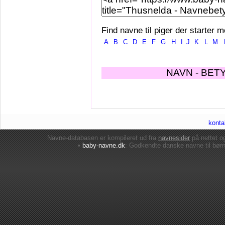
Find navne til piger der starter m
A
B
C
D
E
F
G
H
I
J
K
L
M
NAVN - BET
konta
Navne-databasen er kompileret ud fra
navnesider
på nettet 
•
baby-navne.dk
: Godkendte danske
navne til bør