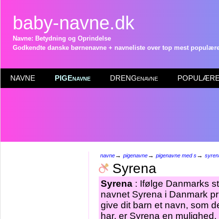
baby-navne.dk
Navne: Betydning og Oprindelse
Godkendte danske børnenavne + navneliste over top mest populære 
NAVNE
PIGEnavne
DRENGenavne
POPULÆRE 
→
→
→
navne
pigenavne
pigenavne med s
syren
Syrena
Syrena
: Ifølge Danmarks st
navnet Syrena i Danmark pr 
give dit barn et navn, som d
har, er Syrena en mulighed.