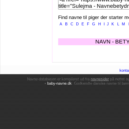
Find navne til piger der starter m
A
B
C
D
E
F
G
H
I
J
K
L
M
NAVN - BET
konta
Navne-databasen er kompileret ud fra
navnesider
på nettet 
•
baby-navne.dk
: Godkendte danske
navne til bør