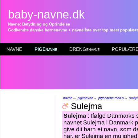
baby-navne.dk
Navne: Betydning og Oprindelse
Godkendte danske børnenavne + navneliste over top mest populære 
NAVNE
PIGEnavne
DRENGenavne
POPULÆRE 
→
→
→
navne
pigenavne
pigenavne med s
sulej
Sulejma
Sulejma
: Ifølge Danmarks s
navnet Sulejma i Danmark pr
give dit barn et navn, som d
har, er Sulejma en mulighed