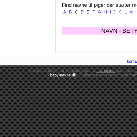
Find navne til piger der starter m
A
B
C
D
E
F
G
H
I
J
K
L
M
NAVN - BET
konta
Navne-databasen er kompileret ud fra
navnesider
på nettet 
•
baby-navne.dk
: Godkendte danske
navne til bør