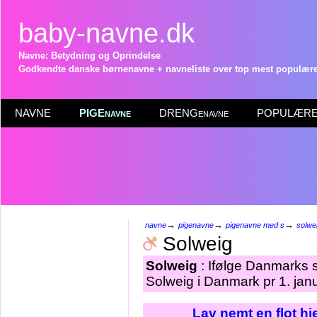
baby-navne.dk
Navne: Betydning og Oprindelse
Godkendte danske børnenavne + navneliste over top mest populære 
NAVNE
PIGEnavne
DRENGenavne
POPULÆRE 
→
→
→
navne
pigenavne
pigenavne med s
solwe
Solweig
Solweig
: Ifølge Danmarks s
Solweig i Danmark pr 1. jan
Lav nemt en flot h