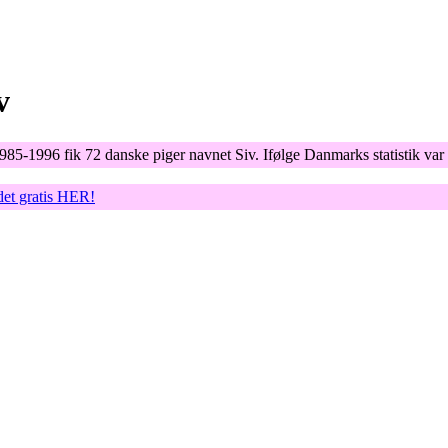
v
1985-1996 fik 72 danske piger navnet Siv. Ifølge Danmarks statistik va
det gratis HER!