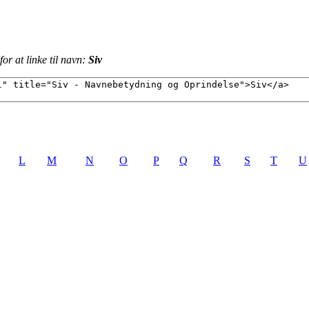
or at linke til navn:
Siv
L
M
N
O
P
Q
R
S
T
U