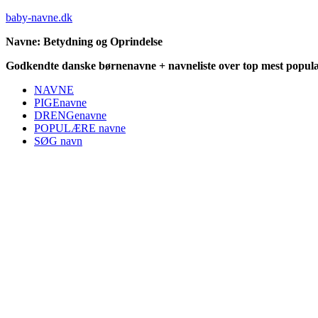
baby-navne.dk
Navne: Betydning og Oprindelse
Godkendte danske børnenavne + navneliste over top mest populæ
NAVNE
PIGEnavne
DRENGenavne
POPULÆRE navne
SØG navn