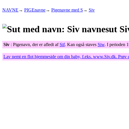
NAVNE
→
PIGEnavne
→
Pigenavne med S
→
Siv
Si
Siv
: Pigenavn, der er afledt af
Sif
. Kan også staves
Siw
. I perioden 
Lav nemt en flot hjemmeside om din baby, f.eks.
www.Siv.dk
. Prøv 