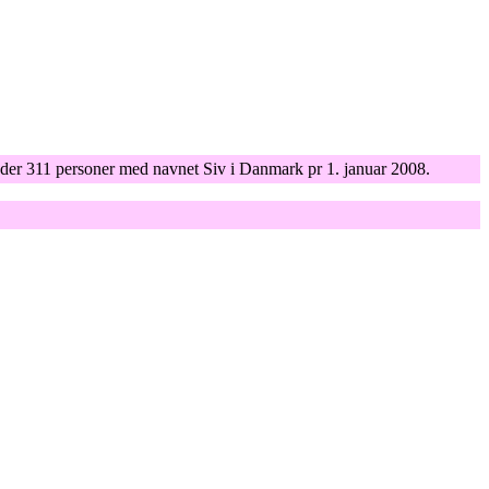
r der 311 personer med navnet Siv i Danmark pr 1. januar 2008.