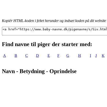
Kopiér HTML-koden i feltet herunder og indsæt koden på dit website f
Find navne til piger der starter med:
A
B
C
D
E
F
G
H
I
J
K
Navn - Betydning - Oprindelse