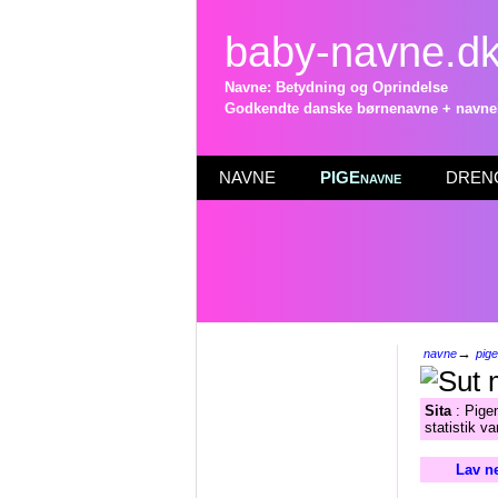
baby-navne.d
Navne: Betydning og Oprindelse
Godkendte danske børnenavne + navneli
NAVNE
PIGEnavne
DRENG
→
navne
pig
Sita
: Pigen
statistik v
Lav n