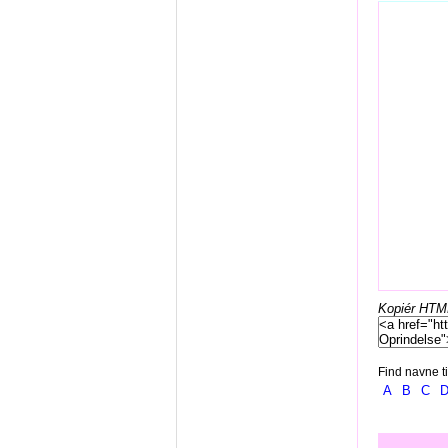
Kopiér HTML-
Find navne ti
A
B
C