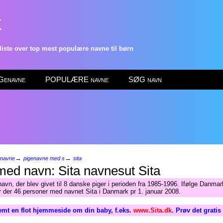
k
ste over top mest populære navne til børn
enavne
POPULÆRE navne
SØG navn
→
→
enavne
pigenavne med s
sita
Sita
avn, der blev givet til 8 danske piger i perioden fra 1985-1996. Ifølge Danma
ar der 46 personer med navnet Sita i Danmark pr 1. januar 2008.
emt en flot hjemmeside om din baby, f.eks.
www.Sita.dk
. Prøv det grati