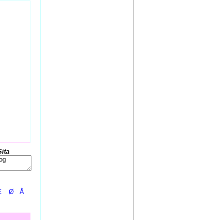
Sita
Æ
Ø
Å