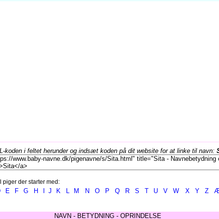
koden i feltet herunder og indsæt koden på dit website for at linke til navn:
l piger der starter med:
D
E
F
G
H
I
J
K
L
M
N
O
P
Q
R
S
T
U
V
W
X
Y
Z
NAVN - BETYDNING - OPRINDELSE