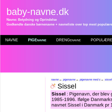
baby-navne.dk
Navne: Betydning og Oprindelse
Godkendte danske børnenavne + navneliste over top mest populære 
NAVNE
PIGEnavne
DRENGenavne
POPULÆRE 
→
→
→
navne
pigenavne
pigenavne med s
sissel
Sissel
Sissel
: Pigenavn, der blev g
1985-1996. Ifølge Danmarks 
navnet Sissel i Danmark pr 