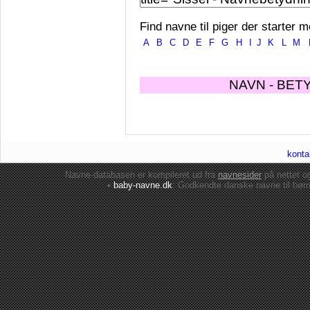
Find navne til piger der starter m
A
B
C
D
E
F
G
H
I
J
K
L
M
NAVN - BET
konta
Navne-databasen er kompileret ud fra
navnesider
på nettet 
•
baby-navne.dk
: Godkendte danske
navne til bør