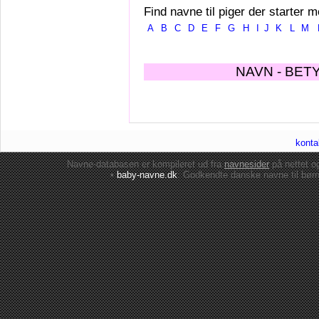
Find navne til piger der starter m
A
B
C
D
E
F
G
H
I
J
K
L
M
NAVN - BET
konta
Navne-databasen er kompileret ud fra
navnesider
på nettet 
•
baby-navne.dk
: Godkendte danske
navne til bør