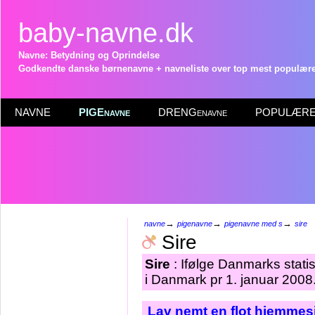
baby-navne.dk
Navne: Betydning og Oprindelse
Godkendte danske børnenavne + navneliste over top mest populære 
NAVNE
PIGEnavne
DRENGenavne
POPULÆRE 
→
→
→
navne
pigenavne
pigenavne med s
sire
Sire
Sire
: Ifølge Danmarks stati
i Danmark pr 1. januar 2008
Lav nemt en flot hjemmesi