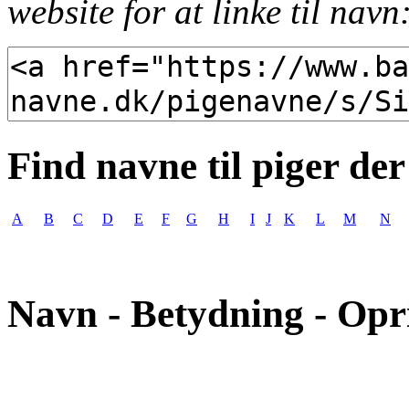
website for at linke til navn
Find navne til piger der
A
B
C
D
E
F
G
H
I
J
K
L
M
N
Navn - Betydning - Opr