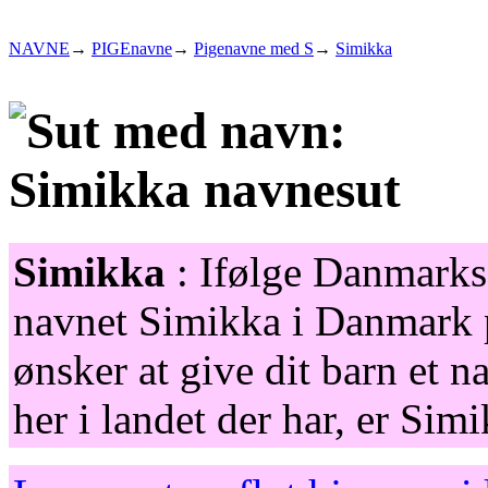
NAVNE
→
PIGEnavne
→
Pigenavne med S
→
Simikka
Simikka
: Ifølge Danmarks 
navnet Simikka i Danmark p
ønsker at give dit barn et 
her i landet der har, er Si