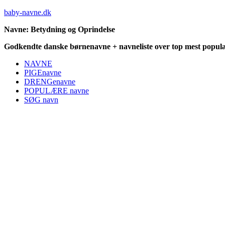
baby-navne.dk
Navne: Betydning og Oprindelse
Godkendte danske børnenavne + navneliste over top mest populæ
NAVNE
PIGEnavne
DRENGenavne
POPULÆRE navne
SØG navn