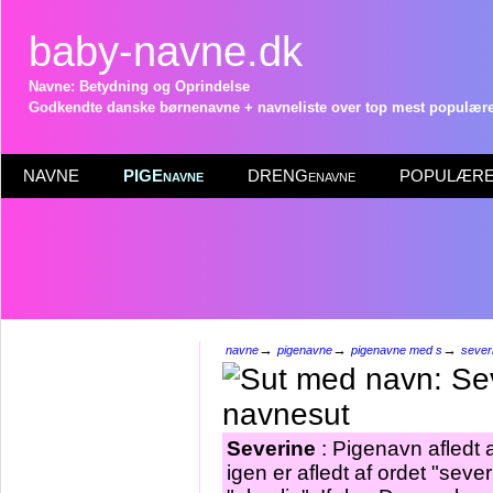
baby-navne.dk
Navne: Betydning og Oprindelse
Godkendte danske børnenavne + navneliste over top mest populære 
NAVNE
PIGEnavne
DRENGenavne
POPULÆRE 
→
→
→
navne
pigenavne
pigenavne med s
sever
Severine
: Pigenavn afledt 
igen er afledt af ordet "sever