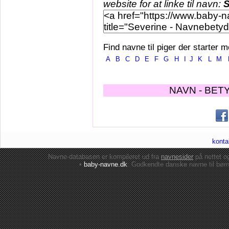
website for at linke til navn:
S
Find navne til piger der starter m
A
B
C
D
E
F
G
H
I
J
K
L
M
NAVN - BET
konta
Navne-databasen er kompileret ud fra
navnesider
på nettet 
•
baby-navne.dk
: Godkendte danske
navne til bør