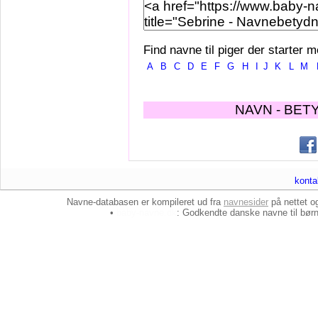
Find navne til piger der starter m
A
B
C
D
E
F
G
H
I
J
K
L
M
NAVN - BET
konta
Navne-databasen er kompileret ud fra
navnesider
på nettet 
•
baby-navne.dk
: Godkendte danske
navne til bør