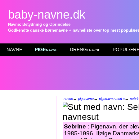
baby-navne.dk
Navne: Betydning og Oprindelse
Godkendte danske børnenavne + navneliste over top mest populære 
NAVNE
PIGEnavne
DRENGenavne
POPULÆRE 
→
→
→
navne
pigenavne
pigenavne med s
sebri
Sebrine
: Pigenavn, der blev
1985-1996. Ifølge Danmarks 