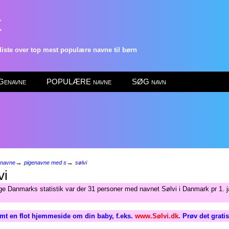
k
ste over top mest populære navne til børn
enavne
POPULÆRE navne
SØG navn
→
→
enavne
pigenavne med s
sølvi
vi
lge Danmarks statistik var der 31 personer med navnet Sølvi i Danmark pr 1. 
mt en flot hjemmeside om din baby, f.eks.
www.Sølvi.dk
. Prøv det grati