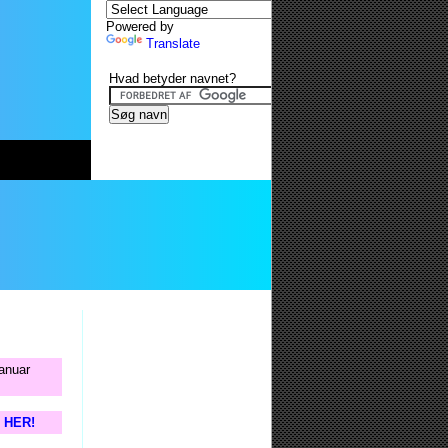
Powered by
Translate
Hvad betyder navnet?
januar
s HER!