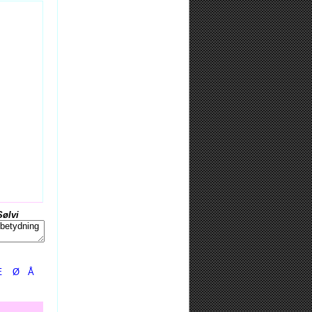
Sølvi
Æ
Ø
Å