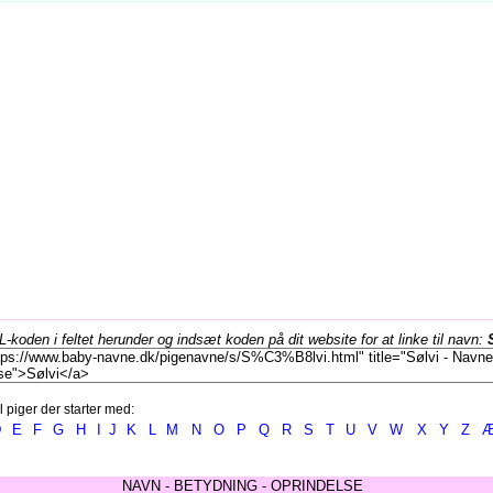
koden i feltet herunder og indsæt koden på dit website for at linke til navn:
l piger der starter med:
D
E
F
G
H
I
J
K
L
M
N
O
P
Q
R
S
T
U
V
W
X
Y
Z
NAVN - BETYDNING - OPRINDELSE