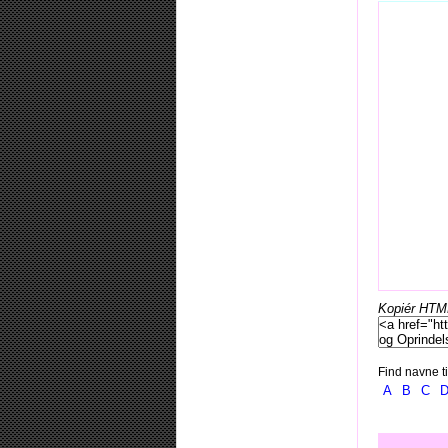
Kopiér HTML-
Find navne ti
A
B
C