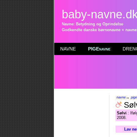
baby-navne.d
Navne: Betydning og Oprindelse
Godkendte danske børnenavne + navneli
NAVNE
PIGEnavne
DRENG
→
navne
pig
Søl
Sølvi
: Ifø
2008.
Lav ne