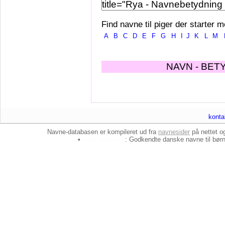
Find navne til piger der starter m
A
B
C
D
E
F
G
H
I
J
K
L
M
NAVN - BET
konta
Navne-databasen er kompileret ud fra
navnesider
på nettet 
•
baby-navne.dk
: Godkendte danske
navne til bør