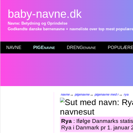
baby-navne.dk
Navne: Betydning og Oprindelse
Godkendte danske børnenavne + navneliste over top mest populære 
NAVNE
PIGEnavne
DRENGenavne
POPULÆRE 
→
→
→
navne
pigenavne
pigenavne med r
rya
Rya
: Ifølge Danmarks stati
Rya i Danmark pr 1. januar 