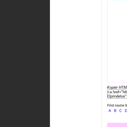
Kopiér HTML-
Find navne ti
A
B
C