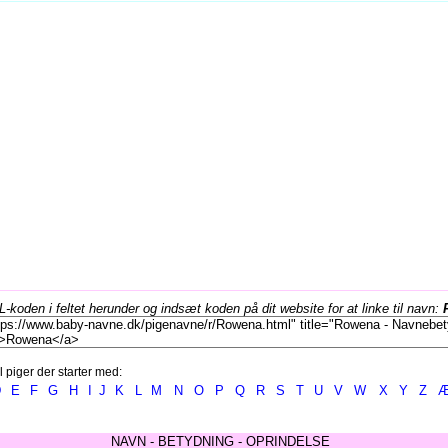
koden i feltet herunder og indsæt koden på dit website for at linke til navn:
l piger der starter med:
D
E
F
G
H
I
J
K
L
M
N
O
P
Q
R
S
T
U
V
W
X
Y
Z
NAVN - BETYDNING - OPRINDELSE