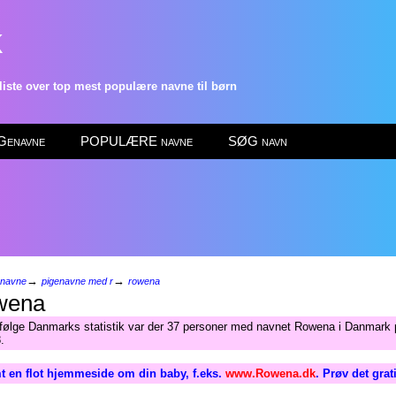
k
ste over top mest populære navne til børn
enavne
POPULÆRE navne
SØG navn
→
→
enavne
pigenavne med r
rowena
wena
Ifølge Danmarks statistik var der 37 personer med navnet Rowena i Danmark p
.
t en flot hjemmeside om din baby, f.eks.
www.Rowena.dk
. Prøv det gra