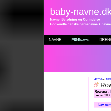
baby-navne.d
Navne: Betydning og Oprindelse
Godkendte danske børnenavne + navneli
NAVNE
PIGEnavne
DRENG
→
navne
pig
Ro
Rowena
: 
januar 2008
Lav nem