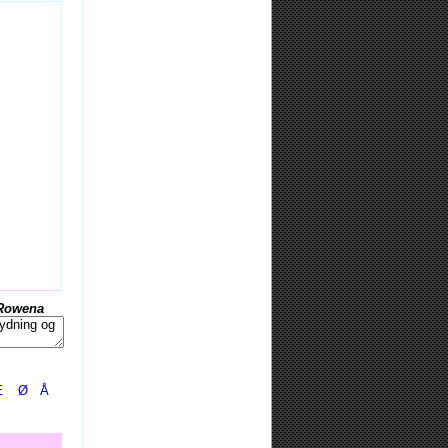
Rowena
Æ
Ø
Å