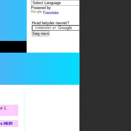
Powered by
Translate
Hvad betyder navnet?
r 1.
tis HER!