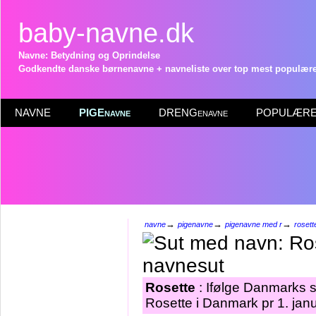
baby-navne.dk
Navne: Betydning og Oprindelse
Godkendte danske børnenavne + navneliste over top mest populære 
NAVNE
PIGEnavne
DRENGenavne
POPULÆRE 
→
→
→
navne
pigenavne
pigenavne med r
rosett
Rosette
: Ifølge Danmarks s
Rosette i Danmark pr 1. jan