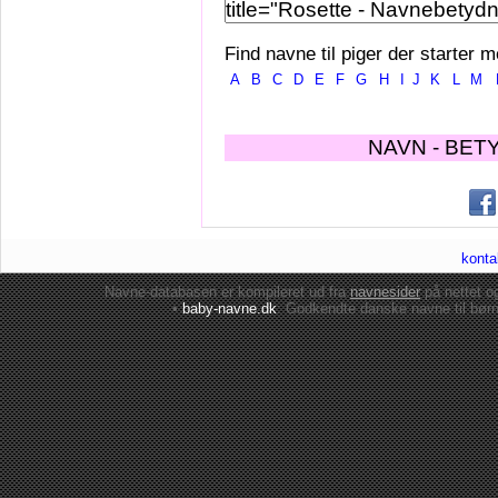
Find navne til piger der starter m
A
B
C
D
E
F
G
H
I
J
K
L
M
NAVN - BET
konta
Navne-databasen er kompileret ud fra
navnesider
på nettet 
•
baby-navne.dk
: Godkendte danske
navne til bør