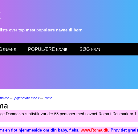
k
ste over top mest populære navne til børn
enavne
POPULÆRE navne
SØG navn
→
→
enavne
pigenavne med r
roma
ma
lge Danmarks statistik var der 63 personer med navnet Roma i Danmark pr 1.
mt en flot hjemmeside om din baby, f.eks.
www.Roma.dk
. Prøv det grati