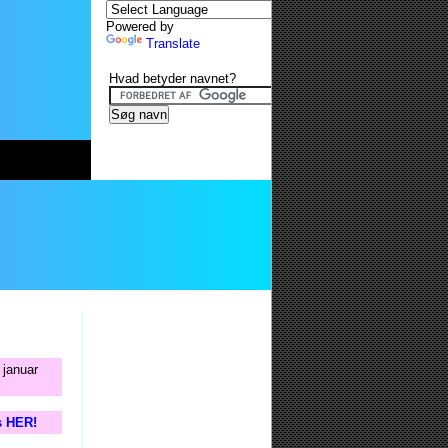
Powered by
Translate
Hvad betyder navnet?
 januar
s HER!