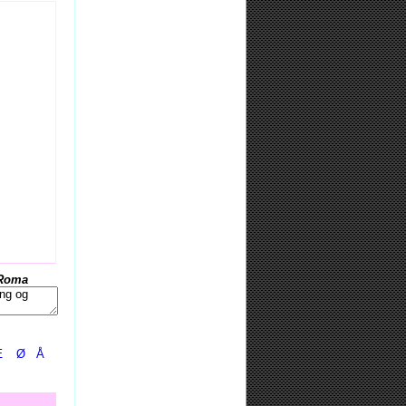
Roma
Æ
Ø
Å