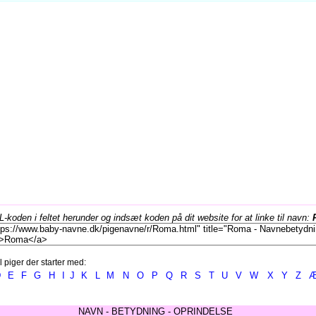
koden i feltet herunder og indsæt koden på dit website for at linke til navn:
l piger der starter med:
D
E
F
G
H
I
J
K
L
M
N
O
P
Q
R
S
T
U
V
W
X
Y
Z
NAVN - BETYDNING - OPRINDELSE