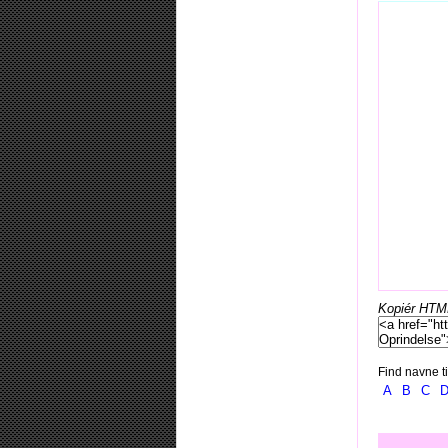
Kopiér HTML-
Find navne ti
A
B
C