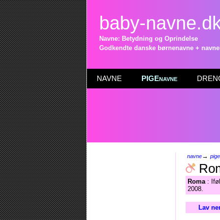
baby-navne.d
Navne: Betydning og Oprindelse
Godkendte danske børnenavne + navneli
NAVNE
PIGEnavne
DRENG
→
navne
pig
Ro
Roma
: Ifø
2008.
Lav ne