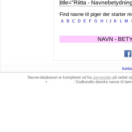
Find navne til piger der starter m
A
B
C
D
E
F
G
H
I
J
K
L
M
NAVN - BET
konta
Navne-databasen er kompileret ud fra
navnesider
på nettet 
•
baby-navne.dk
: Godkendte danske
navne til bør