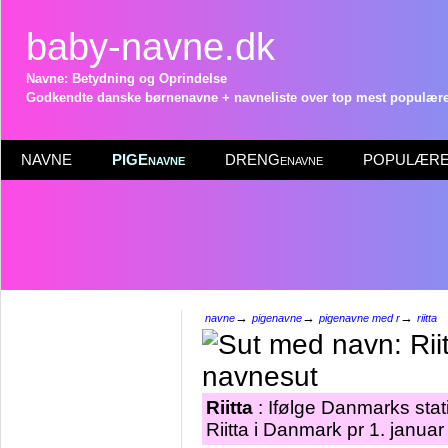
baby-navne.dk
Navne: Betydning og Oprindelse
Godkendte danske børnenavne + navneliste over top mest populære 
NAVNE
PIGEnavne
DRENGenavne
POPULÆRE 
→
→
→
navne
pigenavne
pigenavne med r
riitta
Riitta
: Ifølge Danmarks stat
Riitta i Danmark pr 1. januar